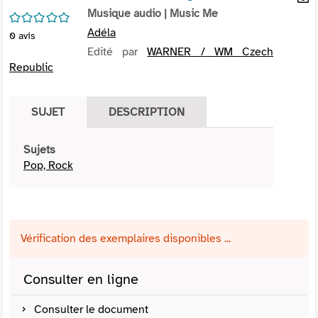
per
Musique audio
| Music Me
En
/5
(Nou
par
Adéla
0
avis
fenê
mai
Edité par
WARNER / WM Czech
Republic
SUJET
DESCRIPTION
Sujets
Pop, Rock
Vérification des exemplaires disponibles ...
Consulter en ligne
Consulter le document