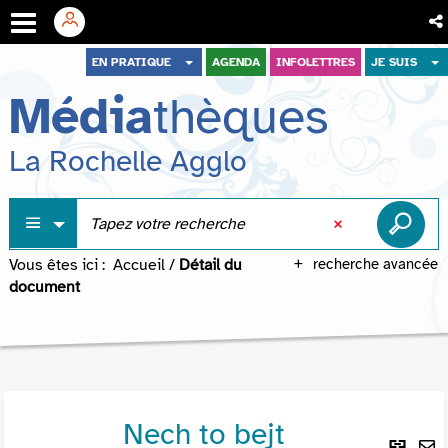
Aller
Aller
Aller
EN PRATIQUE
AGENDA
INFOLETTRES
JE SUIS
au
au
à
Média
thèques
menu
contenu
la
recherche
La Rochelle Agglo
Vous êtes ici :
Accueil
/
Détail du
recherche avancée
document
Nech to bejt
Lie