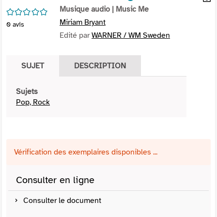
per
Musique audio
| Music Me
En
/5
(Nou
par
Miriam Bryant
0
avis
fenê
mai
Edité par
WARNER / WM Sweden
SUJET
DESCRIPTION
Sujets
Pop, Rock
Vérification des exemplaires disponibles ...
Consulter en ligne
Consulter le document