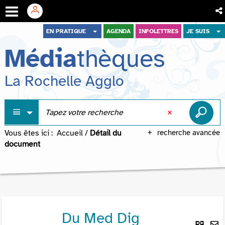
Aller
Aller
Aller
EN PRATIQUE
AGENDA
INFOLETTRES
JE SUIS
au
au
à
Média
thèques
menu
contenu
la
recherche
La Rochelle Agglo
Vous êtes ici :
Accueil
/
Détail du
recherche avancée
document
Du Med Dig
Lie