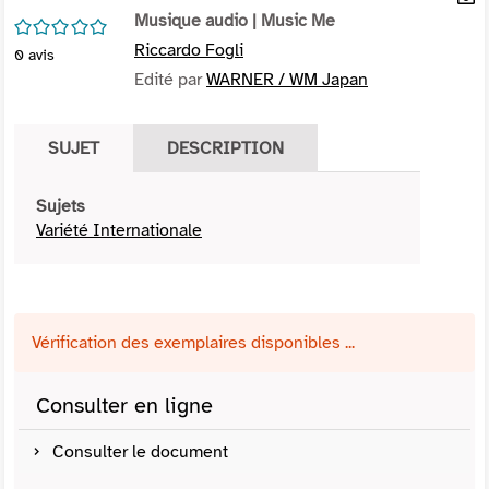
per
Musique audio
| Music Me
En
/5
(Nou
par
Riccardo Fogli
0
avis
fenê
mai
Edité par
WARNER / WM Japan
SUJET
DESCRIPTION
Sujets
Variété Internationale
Vérification des exemplaires disponibles ...
Consulter en ligne
Consulter le document