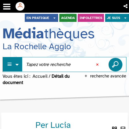
Aller
Aller
Aller
EN PRATIQUE
AGENDA
INFOLETTRES
JE SUIS
au
au
à
Média
thèques
menu
contenu
la
recherche
La Rochelle Agglo
Vous êtes ici :
Accueil
/
Détail du
recherche avancée
document
Per Lucia
Lie