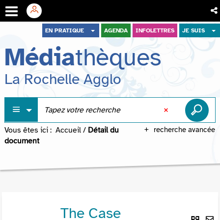
Aller
Aller
Aller
EN PRATIQUE
AGENDA
INFOLETTRES
JE SUIS
au
au
à
Média
thèques
menu
contenu
la
recherche
La Rochelle Agglo
Vous êtes ici :
Accueil
/
Détail du
recherche avancée
document
The Case
Lie