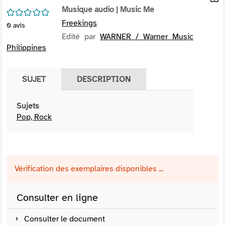
per
Musique audio
| Music Me
En
/5
(Nou
par
Freekings
0
avis
fenê
mai
Edité par
WARNER / Warner Music
Philippines
SUJET
DESCRIPTION
Sujets
Pop, Rock
Vérification des exemplaires disponibles ...
Consulter en ligne
Consulter le document