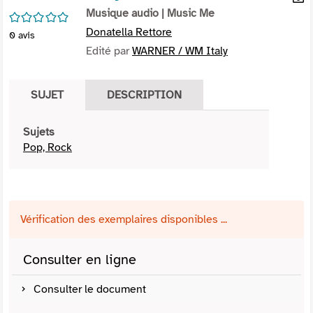
per
Musique audio
| Music Me
En
/5
(Nou
par
Donatella Rettore
0
avis
fenê
mai
Edité par
WARNER / WM Italy
SUJET
DESCRIPTION
Sujets
Pop, Rock
Vérification des exemplaires disponibles ...
Consulter en ligne
Consulter le document