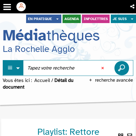
Aller
Aller
Aller
EN PRATIQUE
AGENDA
INFOLETTRES
JE SUIS
au
au
à
Média
thèques
menu
contenu
la
recherche
La Rochelle Agglo
Vous êtes ici :
Accueil
/
Détail du
recherche avancée
document
Playlist: Rettore
Lie