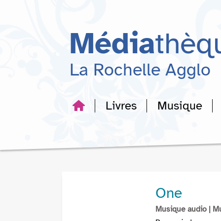
Aller
Aller
Aller
au
au
à
menu
contenu
la
Média
thèq
recherche
La Rochelle Agglo
Livres
Musique
One
Musique audio
| M