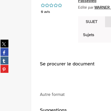
Passepied
/5
Edité par
WARNER 
0
avis
SUJET
Sujets
Partager
sur
Partager
twitter
sur
(Nouvelle
Partager
facebook
Se procurer le document
fenêtre)
sur
(Nouvelle
Partager
tumblr
fenêtre)
sur
(Nouvelle
pinterest
fenêtre)
(Nouvelle
fenêtre)
Autre format
Suggestions