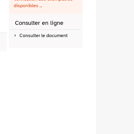
fenêtre)
mail
disponibles ...
Consulter en ligne
Consulter le document