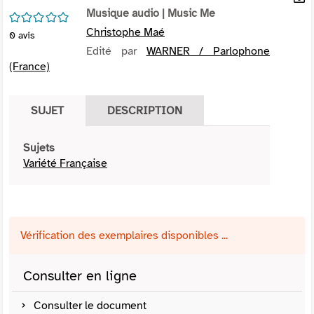
per
Musique audio
| Music Me
En
/5
(Nou
par
Christophe Maé
0
avis
fenê
mai
Edité par
WARNER / Parlophone
(France)
SUJET
DESCRIPTION
Sujets
Variété Française
Vérification des exemplaires disponibles ...
Consulter en ligne
Consulter le document