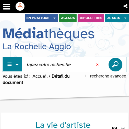
Aller
Aller
Aller
EN PRATIQUE
AGENDA
INFOLETTRES
JE SUIS
au
au
à
Média
thèques
menu
contenu
la
recherche
La Rochelle Agglo
Vous êtes ici :
Accueil
/
Détail du
recherche avancée
document
La vie d'artiste
Lie