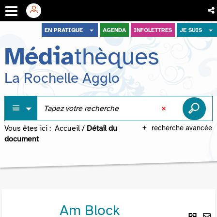
Aller
Aller
Aller
EN PRATIQUE
AGENDA
INFOLETTRES
JE SUIS
au
au
à
Média
thèques
menu
contenu
la
recherche
La Rochelle Agglo
Vous êtes ici :
Accueil
/
Détail du
recherche avancée
document
Am Block
Lie