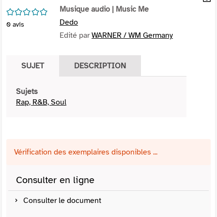
per
Musique audio
| Music Me
En
/5
(Nou
par
Dedo
0
avis
fenê
mai
Edité par
WARNER / WM Germany
SUJET
DESCRIPTION
Sujets
Rap, R&B, Soul
Vérification des exemplaires disponibles ...
Consulter en ligne
Consulter le document