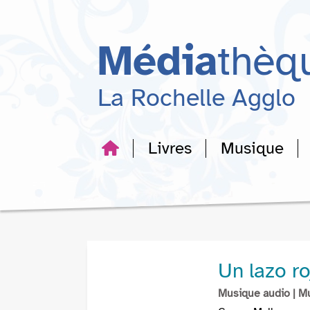
Aller
Aller
Aller
au
au
à
menu
contenu
la
Média
thèq
recherche
La Rochelle Agglo
Livres
Musique
Un lazo ro
Musique audio
| M