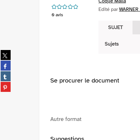
Coque Malla
/5
Edité par
WARNER 
0
avis
SUJET
Sujets
Partager
sur
Partager
twitter
sur
(Nouvelle
Partager
facebook
Se procurer le document
fenêtre)
sur
(Nouvelle
Partager
tumblr
fenêtre)
sur
(Nouvelle
pinterest
fenêtre)
(Nouvelle
fenêtre)
Autre format
Suggestions