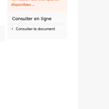
fenêtre)
mail
disponibles ...
Consulter en ligne
Consulter le document