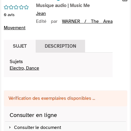
per
Musique audio
| Music Me
En
/5
(Nou
par
Jean
0
avis
fenê
mai
Edité par
WARNER / The Area
Movement
SUJET
DESCRIPTION
Sujets
Electro, Dance
Vérification des exemplaires disponibles ...
Consulter en ligne
Consulter le document