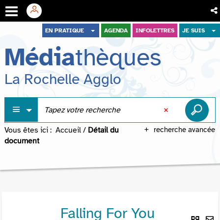
Aller
Aller
Aller
EN PRATIQUE
AGENDA
INFOLETTRES
JE SUIS
au
au
à
Média
thèques
menu
contenu
la
recherche
La Rochelle Agglo
Vous êtes ici :
Accueil
/
Détail du
recherche avancée
document
Falling For You
Lie