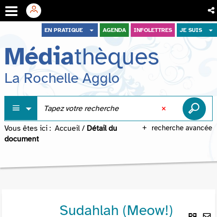
Aller
Aller
Aller
EN PRATIQUE
AGENDA
INFOLETTRES
JE SUIS
au
au
à
Média
thèques
menu
contenu
la
recherche
La Rochelle Agglo
Vous êtes ici :
Accueil
/
Détail du
recherche avancée
document
Sudahlah (Meow!)
Lie