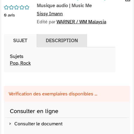
per
Musique audio
| Music Me
En
/5
(Nou
par
Sissy Imann
0
avis
fenê
mai
Edité par
WARNER / WM Malaysia
SUJET
DESCRIPTION
Sujets
Pop, Rock
Vérification des exemplaires disponibles ...
Consulter en ligne
Consulter le document