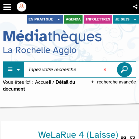
Aller
Aller
Aller
EN PRATIQUE
AGENDA
INFOLETTRES
JE SUIS
au
au
à
Média
thèques
menu
contenu
la
recherche
La Rochelle Agglo
Vous êtes ici :
Accueil
/
Détail du
recherche avancée
document
WeLaRue 4 (Laisse)
Lie