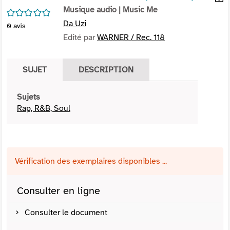
per
Musique audio
| Music Me
En
/5
(Nou
par
Da Uzi
0
avis
fenê
mai
Edité par
WARNER / Rec. 118
SUJET
DESCRIPTION
Sujets
Rap, R&B, Soul
Vérification des exemplaires disponibles ...
Consulter en ligne
Consulter le document