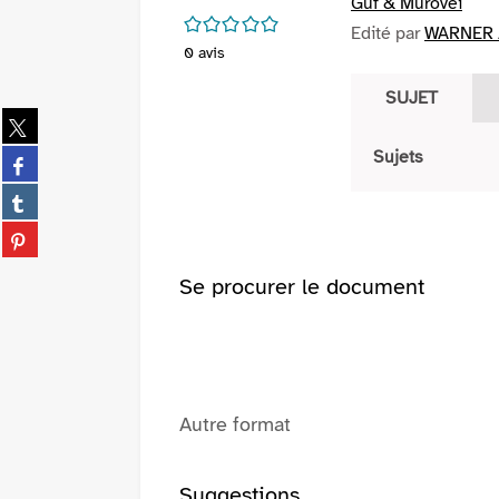
Guf & Murovei
/5
Edité par
WARNER /
0
avis
SUJET
Partager
sur
Partager
Sujets
twitter
sur
(Nouvelle
Partager
facebook
fenêtre)
sur
(Nouvelle
Partager
tumblr
fenêtre)
sur
(Nouvelle
pinterest
Se procurer le document
fenêtre)
(Nouvelle
fenêtre)
Autre format
Suggestions