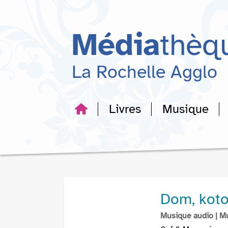
Aller
Aller
Aller
au
au
à
menu
contenu
la
Média
thèq
recherche
La Rochelle Agglo
Livres
Musique
Dom, kotor
Musique audio
| M