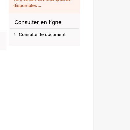
fenêtre)
mail
disponibles ...
Consulter en ligne
Consulter le document