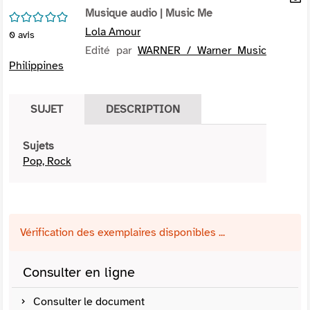
per
Musique audio
| Music Me
En
/5
(Nou
par
Lola Amour
0
avis
fenê
mai
Edité par
WARNER / Warner Music
Philippines
SUJET
DESCRIPTION
Sujets
Pop, Rock
Vérification des exemplaires disponibles ...
Consulter en ligne
Consulter le document