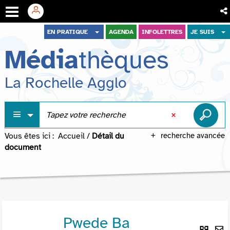
Aller
Aller
Aller
EN PRATIQUE
AGENDA
INFOLETTRES
JE SUIS
au
au
à
Média
thèques
menu
contenu
la
recherche
La Rochelle Agglo
Vous êtes ici :
Accueil
/
Détail du
recherche avancée
document
Pwede Ba
Lie