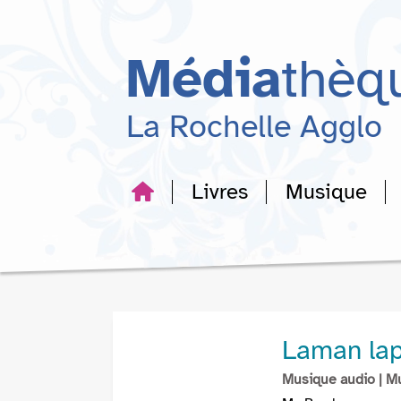
Aller
Aller
Aller
au
au
à
menu
contenu
la
Média
thèq
recherche
La Rochelle Agglo
Livres
Musique
Laman lap
Musique audio
| M