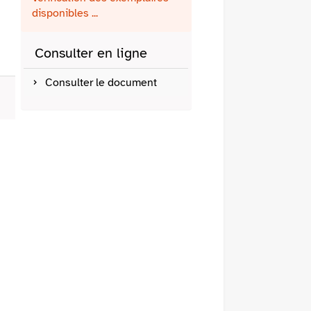
fenêtre)
mail
disponibles ...
Consulter en ligne
Consulter le document