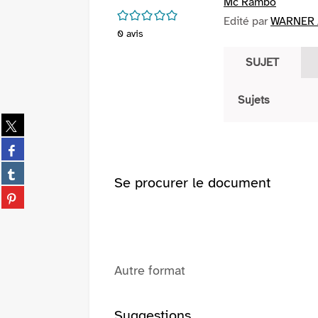
Mc Rambo
/5
Edité par
WARNER /
0
avis
SUJET
Sujets
Partager
sur
Partager
twitter
sur
(Nouvelle
Partager
facebook
Se procurer le document
fenêtre)
sur
(Nouvelle
Partager
tumblr
fenêtre)
sur
(Nouvelle
pinterest
fenêtre)
(Nouvelle
fenêtre)
Autre format
Suggestions