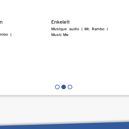
än
Enkeleit
Musique audio | Mc Rambo |
ambo |
Music Me