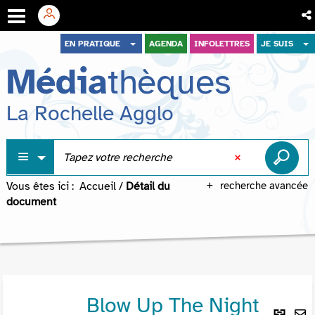
Aller
Aller
Aller
EN PRATIQUE
AGENDA
INFOLETTRES
JE SUIS
au
au
à
Média
thèques
menu
contenu
la
recherche
La Rochelle Agglo
Vous êtes ici :
Accueil
/
Détail du
recherche avancée
document
Blow Up The Night
Lie