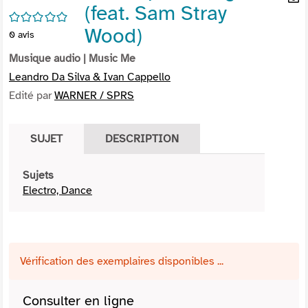
(feat. Sam Stray
per
En
/5
(Nou
par
Wood)
0
avis
fenê
mai
Musique audio
| Music Me
Leandro Da Silva & Ivan Cappello
Edité par
WARNER / SPRS
SUJET
DESCRIPTION
Sujets
Electro, Dance
Vérification des exemplaires disponibles ...
Consulter en ligne