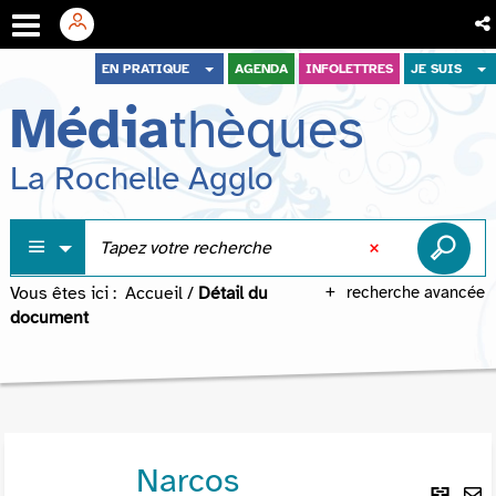
Aller
Aller
Aller
EN PRATIQUE
AGENDA
INFOLETTRES
JE SUIS
au
au
à
Média
thèques
menu
contenu
la
recherche
La Rochelle Agglo
Vous êtes ici :
Accueil
/
Détail du
recherche avancée
document
Narcos
Lie