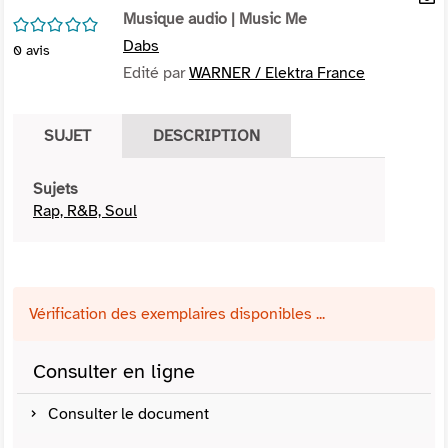
per
Musique audio
| Music Me
En
/5
(Nou
par
Dabs
0
avis
fenê
mai
Edité par
WARNER / Elektra France
SUJET
DESCRIPTION
Sujets
Rap, R&B, Soul
Vérification des exemplaires disponibles ...
Consulter en ligne
Consulter le document