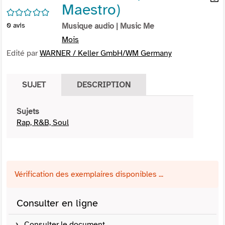
Maestro)
per
En
/5
(Nou
par
0
avis
Musique audio
| Music Me
fenê
mai
Mois
Edité par
WARNER / Keller GmbH/WM Germany
SUJET
DESCRIPTION
Sujets
Rap, R&B, Soul
Vérification des exemplaires disponibles ...
Consulter en ligne
Consulter le document