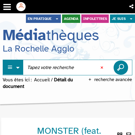
Aller
Aller
Aller
EN PRATIQUE
AGENDA
INFOLETTRES
JE SUIS
au
au
à
Média
thèques
menu
contenu
la
recherche
La Rochelle Agglo
Vous êtes ici :
Accueil
/
Détail du
recherche avancée
document
MONSTER (feat.
Lie