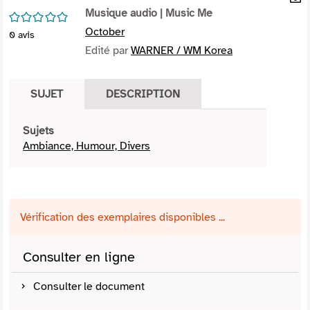
per
Musique audio
| Music Me
En
/5
(Nou
par
October
0
avis
fenê
mai
Edité par
WARNER / WM Korea
SUJET
DESCRIPTION
Sujets
Ambiance, Humour, Divers
Vérification des exemplaires disponibles ...
Consulter en ligne
Consulter le document