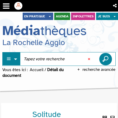
Aller
Aller
Aller
EN PRATIQUE
AGENDA
INFOLETTRES
JE SUIS
au
au
à
Média
thèques
menu
contenu
la
recherche
La Rochelle Agglo
Vous êtes ici :
Accueil
/
Détail du
recherche avancée
document
Solitude
Lie