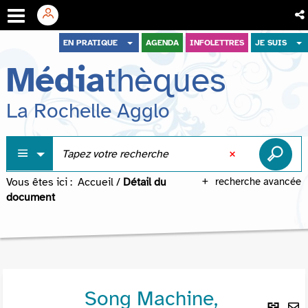
Aller
Aller
Aller
EN PRATIQUE
AGENDA
INFOLETTRES
JE SUIS
au
au
à
Média
thèques
menu
contenu
la
recherche
La Rochelle Agglo
Vous êtes ici :
Accueil
/
Détail du
recherche avancée
document
Song Machine,
Lie