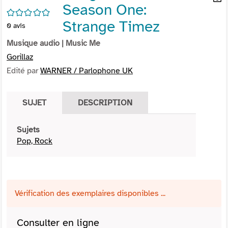
Season One:
per
En
/5
(Nou
par
Strange Timez
0
avis
fenê
mai
Musique audio
| Music Me
Gorillaz
Edité par
WARNER / Parlophone UK
SUJET
DESCRIPTION
Sujets
Pop, Rock
Vérification des exemplaires disponibles ...
Consulter en ligne