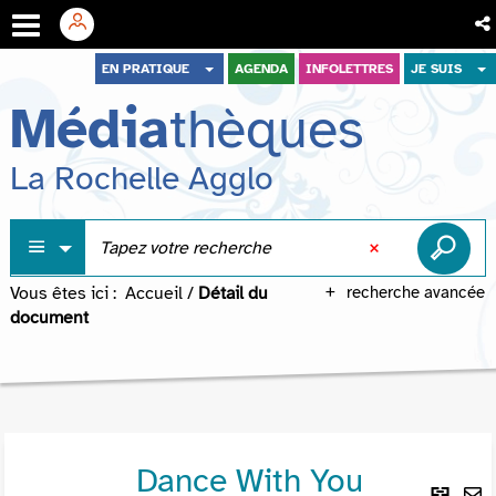
Aller
Aller
Aller
EN PRATIQUE
AGENDA
INFOLETTRES
JE SUIS
au
au
à
Média
thèques
menu
contenu
la
recherche
La Rochelle Agglo
Vous êtes ici :
Accueil
/
Détail du
recherche avancée
document
Dance With You
Lie