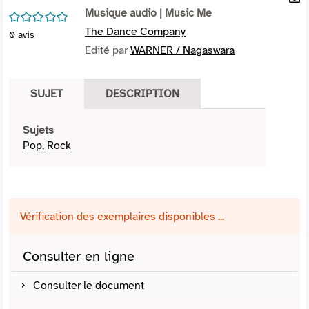
per
Musique audio
| Music Me
En
/5
(Nou
par
The Dance Company
0
avis
fenê
mai
Edité par
WARNER / Nagaswara
SUJET
DESCRIPTION
Sujets
Pop, Rock
Vérification des exemplaires disponibles ...
Consulter en ligne
Consulter le document