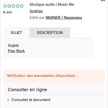
per
Musique audio
| Music Me
En
/5
(Nou
par
Andrigo
0
avis
fenê
mai
Edité par
WARNER / Nagaswara
SUJET
DESCRIPTION
Sujets
Pop, Rock
Vérification des exemplaires disponibles ...
Consulter en ligne
Consulter le document