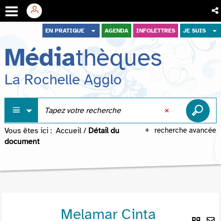
Aller
Aller
Aller
EN PRATIQUE
AGENDA
INFOLETTRES
JE SUIS
au
au
à
Média
thèques
menu
contenu
la
recherche
La Rochelle Agglo
Vous êtes ici :
Accueil
/
Détail du
recherche avancée
document
Melamar Cinta
Lie