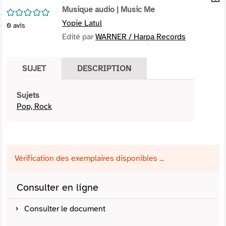
per
Musique audio
| Music Me
En
/5
(Nou
par
Yopie Latul
0
avis
fenê
mai
Edité par
WARNER / Harpa Records
SUJET
DESCRIPTION
Sujets
Pop, Rock
Vérification des exemplaires disponibles ...
Consulter en ligne
Consulter le document