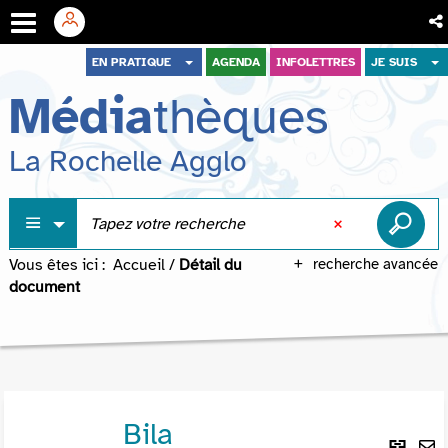
Aller
Aller
Aller
EN PRATIQUE
AGENDA
INFOLETTRES
JE SUIS
au
au
à
Média
thèques
menu
contenu
la
recherche
La Rochelle Agglo
Vous êtes ici :
Accueil
/
Détail du
recherche avancée
document
Bila
Lie