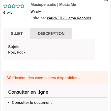
per
Musique audio
| Music Me
En
/5
(Nou
par
Windy
0
avis
fenê
mai
Edité par
WARNER / Harpa Records
SUJET
DESCRIPTION
Sujets
Pop, Rock
Vérification des exemplaires disponibles ...
Consulter en ligne
Consulter le document