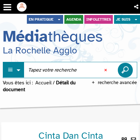
Aller
Aller
Aller
EN PRATIQUE
AGENDA
INFOLETTRES
JE SUIS
au
au
à
Média
thèques
menu
contenu
la
recherche
La Rochelle Agglo
Vous êtes ici :
Accueil
/
Détail du
recherche avancée
document
Cinta Dan Cinta
Lie