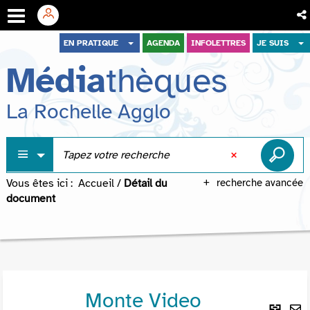
Aller
Aller
Aller
EN PRATIQUE
AGENDA
INFOLETTRES
JE SUIS
au
au
à
Média
thèques
menu
contenu
la
recherche
La Rochelle Agglo
Vous êtes ici :
Accueil
/
Détail du
recherche avancée
document
Monte Video
Lie