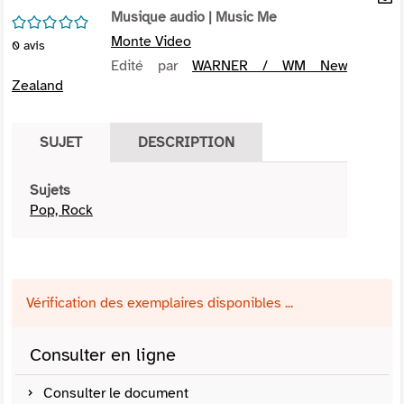
per
Musique audio
| Music Me
En
/5
(Nou
par
Monte Video
0
avis
fenê
mai
Edité par
WARNER / WM New
Zealand
SUJET
DESCRIPTION
Sujets
Pop, Rock
Vérification des exemplaires disponibles ...
Consulter en ligne
Consulter le document