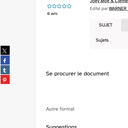
Joey Moe & Clem
/5
Edité par
WARNER 
0
avis
SUJET
Sujets
Partager
sur
Partager
twitter
sur
(Nouvelle
Partager
facebook
Se procurer le document
fenêtre)
sur
(Nouvelle
Partager
tumblr
fenêtre)
sur
(Nouvelle
pinterest
fenêtre)
(Nouvelle
fenêtre)
Autre format
Suggestions