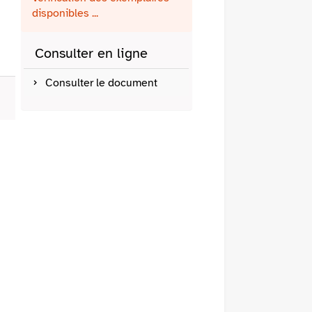
fenêtre)
mail
disponibles ...
Consulter en ligne
Consulter le document