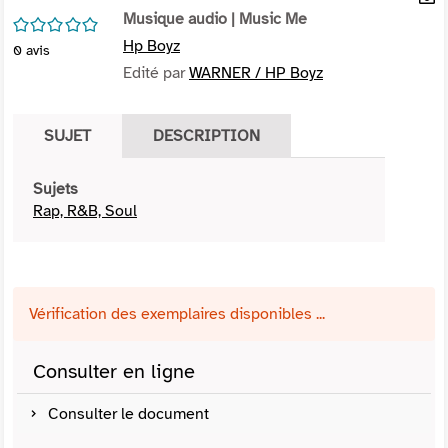
per
Musique audio
| Music Me
En
/5
(Nou
par
Hp Boyz
0
avis
fenê
mai
Edité par
WARNER / HP Boyz
SUJET
DESCRIPTION
Sujets
Rap, R&B, Soul
Vérification des exemplaires disponibles ...
Consulter en ligne
Consulter le document