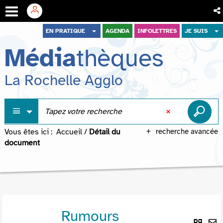
Aller
Aller
Aller
EN PRATIQUE
AGENDA
INFOLETTRES
JE SUIS
au
au
à
Média
thèques
menu
contenu
la
recherche
La Rochelle Agglo
Vous êtes ici :
Accueil
/
Détail du
recherche avancée
document
Rumours
Lie