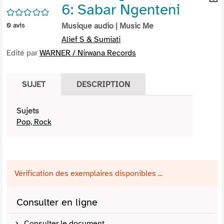
6: Sabar Ngenteni
per
En
/5
(Nou
par
0
avis
Musique audio
| Music Me
fenê
mai
Alief S & Sumiati
Edité par
WARNER / Nirwana Records
SUJET
DESCRIPTION
Sujets
Pop, Rock
Vérification des exemplaires disponibles ...
Consulter en ligne
Consulter le document