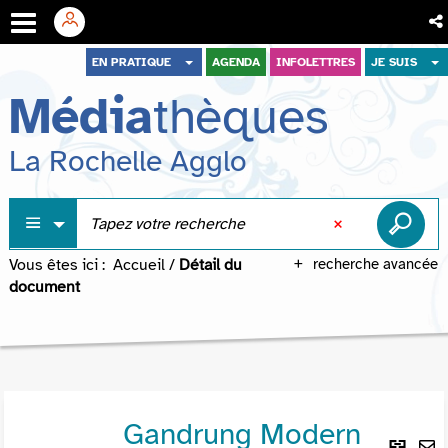
Aller
Aller
Aller
EN PRATIQUE
AGENDA
INFOLETTRES
JE SUIS
au
au
à
Média
thèques
menu
contenu
la
recherche
La Rochelle Agglo
Vous êtes ici :
Accueil
/
Détail du
recherche avancée
document
Gandrung Modern
Lie