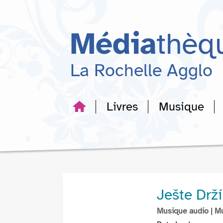
Aller
Aller
Aller
au
au
à
menu
contenu
la
Média
thèq
recherche
La Rochelle Agglo
Livres
Musique
Ješte Drž
Musique audio
| M