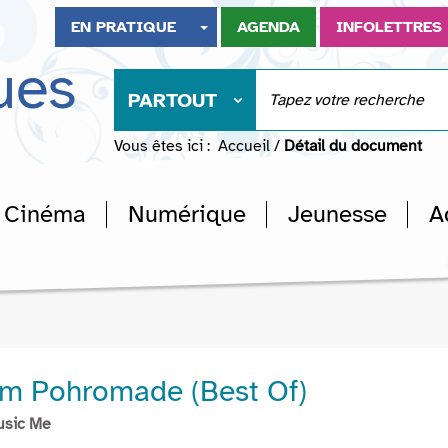
EN PRATIQUE
AGENDA
INFOLETTRES
ues
PARTOUT
Vous êtes ici :
Accueil
/
Détail du document
Cinéma
Numérique
Jeunesse
A
ím Pohromade (Best Of)
usic Me