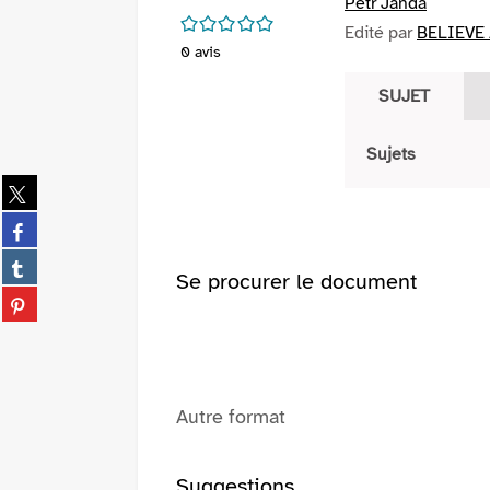
Petr Janda
/5
Edité par
BELIEVE 
0
avis
SUJET
Sujets
Partager
sur
Partager
twitter
sur
(Nouvelle
Partager
facebook
Se procurer le document
fenêtre)
sur
(Nouvelle
Partager
tumblr
fenêtre)
sur
(Nouvelle
pinterest
fenêtre)
(Nouvelle
fenêtre)
Autre format
Suggestions