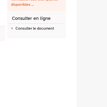
fenêtre)
mail
disponibles ...
Consulter en ligne
Consulter le document