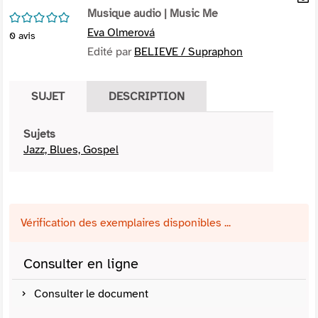
per
Musique audio
| Music Me
En
/5
(Nou
par
Eva Olmerová
0
avis
fenê
mai
Edité par
BELIEVE / Supraphon
SUJET
DESCRIPTION
Sujets
Jazz, Blues, Gospel
Vérification des exemplaires disponibles ...
Consulter en ligne
Consulter le document