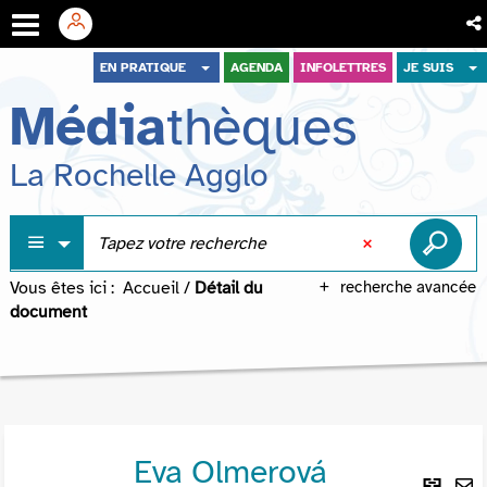
Aller
Aller
Aller
EN PRATIQUE
AGENDA
INFOLETTRES
JE SUIS
au
au
à
Média
thèques
menu
contenu
la
recherche
La Rochelle Agglo
Vous êtes ici :
Accueil
/
Détail du
recherche avancée
document
Eva Olmerová
Lie