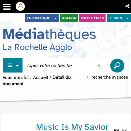
Aller
Aller
Aller
EN PRATIQUE
AGENDA
INFOLETTRES
JE SUIS
au
au
à
Média
thèques
menu
contenu
la
recherche
La Rochelle Agglo
Vous êtes ici :
Accueil
/
Détail du
recherche avancée
document
Music Is My Savior
Lie