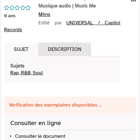
per
Musique audio
| Music Me
En
/5
(Nou
par
Mims
0
avis
fenê
mai
Edité par
UNIVERSAL / Capitol
Records
SUJET
DESCRIPTION
Sujets
Rap, R&B, Soul
Vérification des exemplaires disponibles ...
Consulter en ligne
Consulter le document