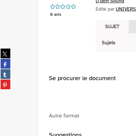
D'latin Sound
/5
Edité par
UNIVERS
0
avis
SUJET
Sujets
Partager
sur
Partager
twitter
sur
(Nouvelle
Partager
facebook
Se procurer le document
fenêtre)
sur
(Nouvelle
Partager
tumblr
fenêtre)
sur
(Nouvelle
pinterest
fenêtre)
(Nouvelle
fenêtre)
Autre format
Suggestions