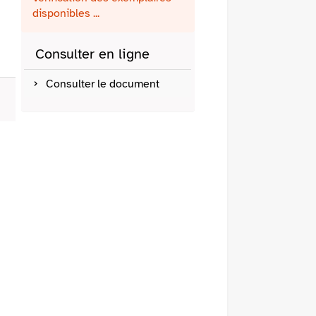
fenêtre)
mail
disponibles ...
Consulter en ligne
Consulter le document