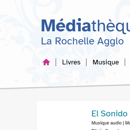
Aller
Aller
Aller
au
au
à
menu
contenu
la
Média
thèq
recherche
La Rochelle Agglo
Livres
Musique
El Sonido
Musique audio
| M