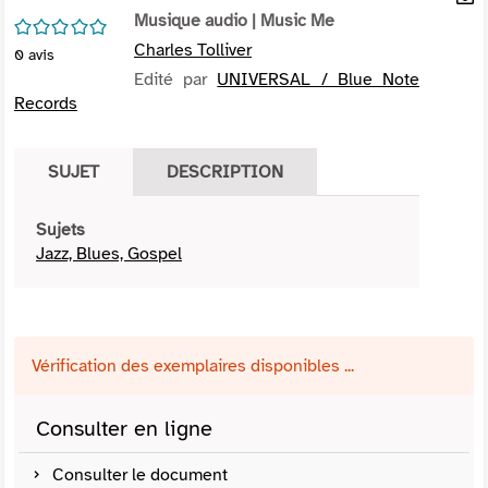
per
Musique audio
| Music Me
En
/5
(Nou
par
Charles Tolliver
0
avis
fenê
mai
Edité par
UNIVERSAL / Blue Note
Records
SUJET
DESCRIPTION
Sujets
Jazz, Blues, Gospel
Vérification des exemplaires disponibles ...
Consulter en ligne
Consulter le document