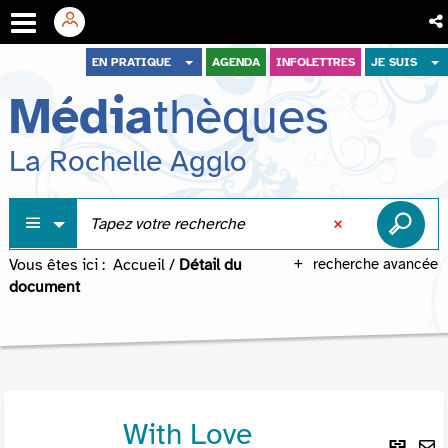
Aller
Aller
Aller
EN PRATIQUE
AGENDA
INFOLETTRES
JE SUIS
au
au
à
Média
thèques
menu
contenu
la
recherche
La Rochelle Agglo
Vous êtes ici :
Accueil
/
Détail du
recherche avancée
document
With Love
Lie