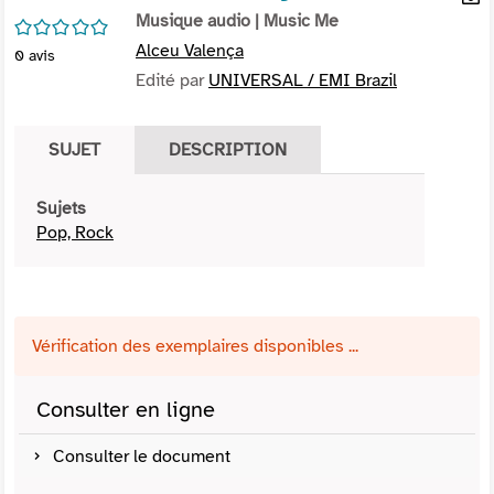
per
Musique audio
| Music Me
En
/5
(Nou
par
Alceu Valença
0
avis
fenê
mai
Edité par
UNIVERSAL / EMI Brazil
SUJET
DESCRIPTION
Sujets
Pop, Rock
Vérification des exemplaires disponibles ...
Consulter en ligne
Consulter le document