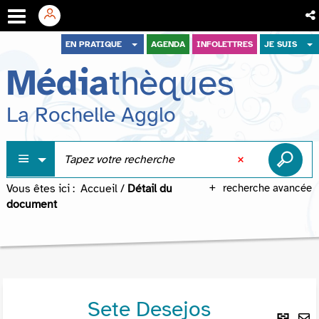
Aller
Aller
Aller
EN PRATIQUE
AGENDA
INFOLETTRES
JE SUIS
au
au
à
Média
thèques
menu
contenu
la
recherche
La Rochelle Agglo
Vous êtes ici :
Accueil
/
Détail du
recherche avancée
document
Sete Desejos
Lie