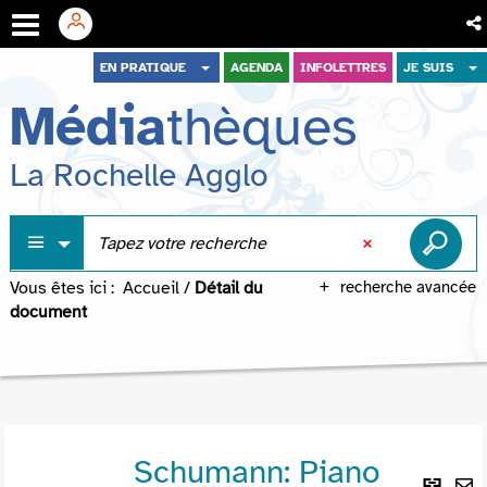
Aller
Aller
Aller
EN PRATIQUE
AGENDA
INFOLETTRES
JE SUIS
au
au
à
Média
thèques
menu
contenu
la
recherche
La Rochelle Agglo
Vous êtes ici :
Accueil
/
Détail du
recherche avancée
document
Schumann: Piano
Lie