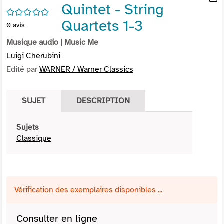
Quintet - String
per
En
/5
(Nou
par
Quartets 1-3
0
avis
fenê
mai
Musique audio
| Music Me
Luigi Cherubini
Edité par
WARNER / Warner Classics
SUJET
DESCRIPTION
Sujets
Classique
Vérification des exemplaires disponibles ...
Consulter en ligne