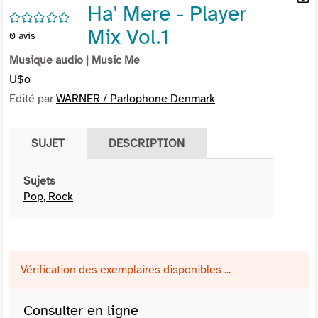
Ha' Mere - Player
per
En
/5
(Nou
par
Mix Vol.1
0
avis
fenê
mai
Musique audio
| Music Me
U$o
Edité par
WARNER / Parlophone Denmark
SUJET
DESCRIPTION
Sujets
Pop, Rock
Vérification des exemplaires disponibles ...
Consulter en ligne