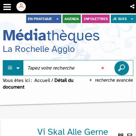
Aller
Aller
Aller
EN PRATIQUE
AGENDA
INFOLETTRES
JE SUIS
au
au
à
Média
thèques
menu
contenu
la
recherche
La Rochelle Agglo
Vous êtes ici :
Accueil
/
Détail du
recherche avancée
document
Vi Skal Alle Gerne
Lie