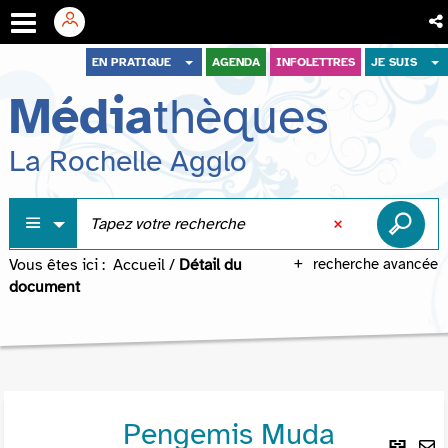
Aller
Aller
Aller
EN PRATIQUE
AGENDA
INFOLETTRES
JE SUIS
au
au
à
Média
thèques
menu
contenu
la
recherche
La Rochelle Agglo
Vous êtes ici :
Accueil
/
Détail du
recherche avancée
document
Pengemis Muda
Lie