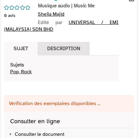
per
Musique audio
| Music Me
En
/5
(Nou
par
Sheila Majid
0
avis
fenê
mai
Edité par
UNIVERSAL / EMI
(MALAYSIA) SDN BHD
SUJET
DESCRIPTION
Sujets
Pop, Rock
Vérification des exemplaires disponibles ...
Consulter en ligne
Consulter le document