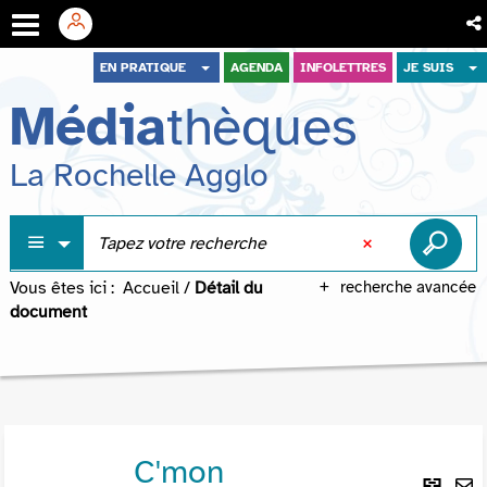
Aller
Aller
Aller
EN PRATIQUE
AGENDA
INFOLETTRES
JE SUIS
au
au
à
Média
thèques
menu
contenu
la
recherche
La Rochelle Agglo
Vous êtes ici :
Accueil
/
Détail du
recherche avancée
document
C'mon
Lie