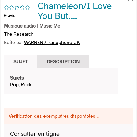
Chameleon/I Love
per
En
/5
(Nou
par
You But.....
0
avis
fenê
mai
Musique audio
| Music Me
The Research
Edité par
WARNER / Parlophone UK
SUJET
DESCRIPTION
Sujets
Pop, Rock
Vérification des exemplaires disponibles ...
Consulter en ligne