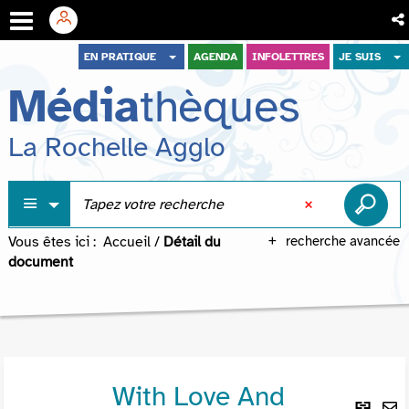
Aller
Aller
Aller
EN PRATIQUE
AGENDA
INFOLETTRES
JE SUIS
au
au
à
Média
thèques
menu
contenu
la
recherche
La Rochelle Agglo
Vous êtes ici :
Accueil
/
Détail du
recherche avancée
document
With Love And
Lie