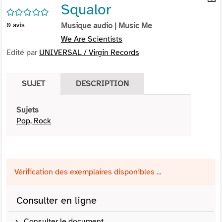
Squalor
per
En
/5
(Nou
par
0
avis
Musique audio
| Music Me
fenê
mai
We Are Scientists
Edité par
UNIVERSAL / Virgin Records
SUJET
DESCRIPTION
Sujets
Pop, Rock
Vérification des exemplaires disponibles ...
Consulter en ligne
Consulter le document