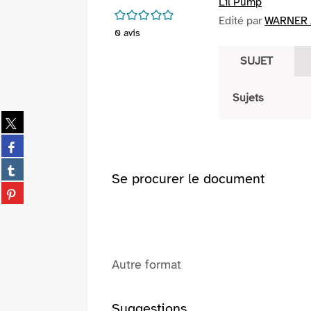
Lil Pump
/5
Edité par
WARNER /
0
avis
SUJET
Sujets
Partager
sur
Partager
twitter
sur
(Nouvelle
Partager
facebook
Se procurer le document
fenêtre)
sur
(Nouvelle
Partager
tumblr
fenêtre)
sur
(Nouvelle
pinterest
fenêtre)
(Nouvelle
fenêtre)
Autre format
Suggestions