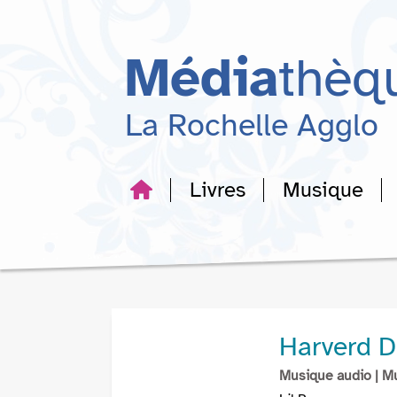
Aller
Aller
Aller
au
au
à
menu
contenu
la
Média
thèq
recherche
La Rochelle Agglo
Livres
Musique
Harverd D
Musique audio
| M