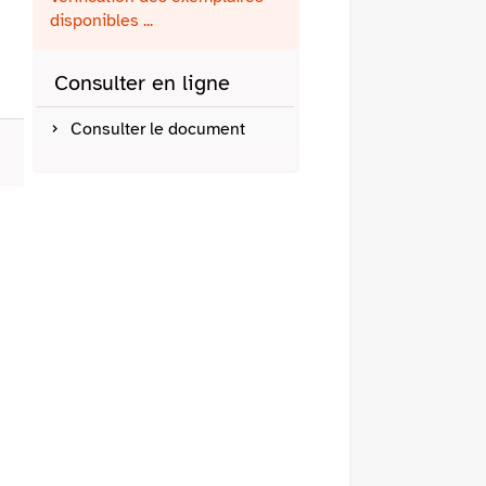
fenêtre)
mail
disponibles ...
Consulter en ligne
Consulter le document