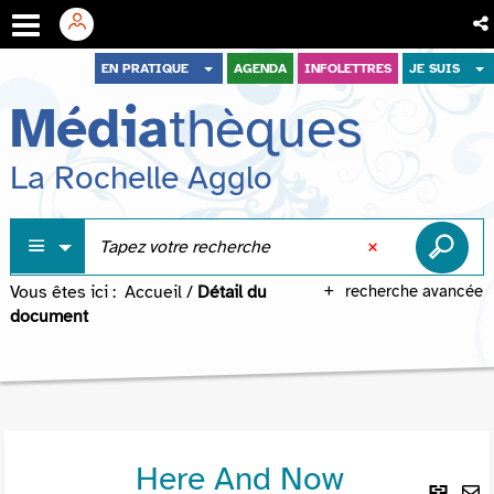
Aller
Aller
Aller
EN PRATIQUE
AGENDA
INFOLETTRES
JE SUIS
au
au
à
Média
thèques
menu
contenu
la
recherche
La Rochelle Agglo
Vous êtes ici :
Accueil
/
Détail du
recherche avancée
document
Here And Now
Lie