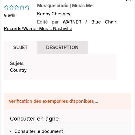
per
Musique audio
| Music Me
En
/5
(Nou
par
Kenny Chesney
0
avis
fenê
mai
Edité par
WARNER / Blue Chair
Records/Warner Music Nashville
SUJET
DESCRIPTION
Sujets
Country
Vérification des exemplaires disponibles ...
Consulter en ligne
Consulter le document