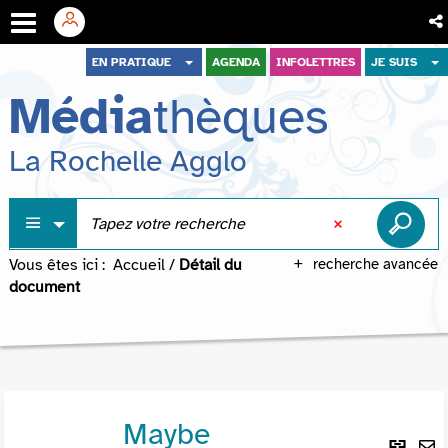
Aller
Aller
Aller
EN PRATIQUE
AGENDA
INFOLETTRES
JE SUIS
au
au
à
Média
thèques
menu
contenu
la
recherche
La Rochelle Agglo
Vous êtes ici :
Accueil
/
Détail du
recherche avancée
document
Maybe
Lie