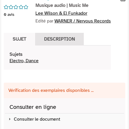
per
Musique audio
| Music Me
En
/5
(Nou
par
Lee Wilson & El Funkador
0
avis
fenê
mai
Edité par
WARNER / Nervous Records
SUJET
DESCRIPTION
Sujets
Electro, Dance
Vérification des exemplaires disponibles ...
Consulter en ligne
Consulter le document