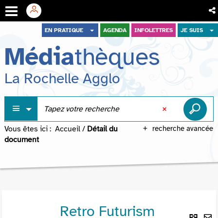
Aller
Aller
Aller
EN PRATIQUE
AGENDA
INFOLETTRES
JE SUIS
au
au
à
Média
thèques
menu
contenu
la
recherche
La Rochelle Agglo
Vous êtes ici :
Accueil
/
Détail du
recherche avancée
document
Retro Futurism
Lie