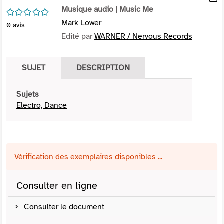
per
Musique audio
| Music Me
En
/5
(Nou
par
Mark Lower
0
avis
fenê
mai
Edité par
WARNER / Nervous Records
SUJET
DESCRIPTION
Sujets
Electro, Dance
Vérification des exemplaires disponibles ...
Consulter en ligne
Consulter le document