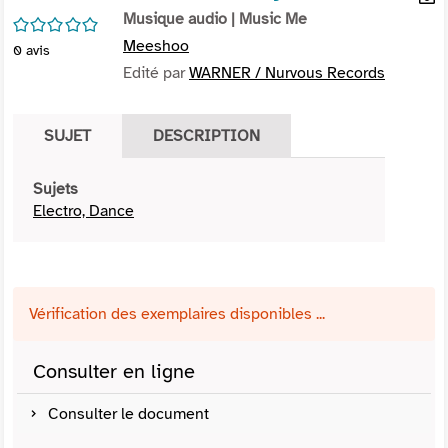
per
Musique audio
| Music Me
En
/5
(Nou
par
Meeshoo
0
avis
fenê
mai
Edité par
WARNER / Nurvous Records
SUJET
DESCRIPTION
Sujets
Electro, Dance
Vérification des exemplaires disponibles ...
Consulter en ligne
Consulter le document