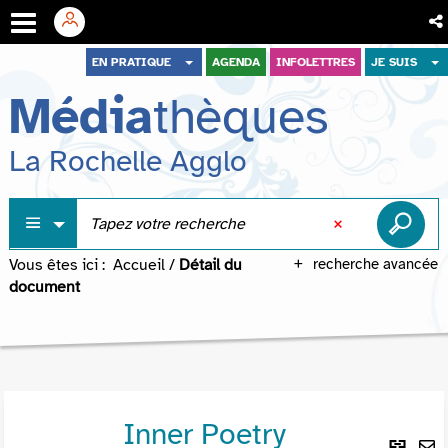
Aller
Aller
Aller
EN PRATIQUE
AGENDA
INFOLETTRES
JE SUIS
au
au
à
Média
thèques
menu
contenu
la
recherche
La Rochelle Agglo
Vous êtes ici :
Accueil
/
Détail du
recherche avancée
document
Inner Poetry
Lie