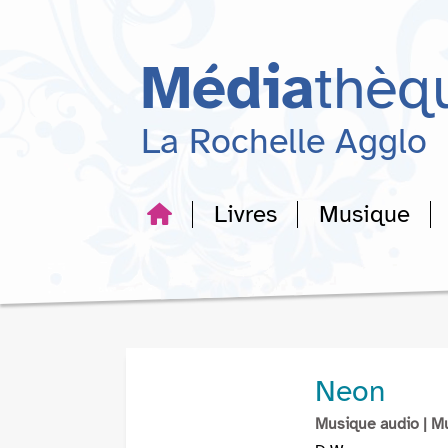
Aller
Aller
Aller
au
au
à
menu
contenu
la
Média
thèq
recherche
La Rochelle Agglo
Livres
Musique
Neon
Musique audio
| M