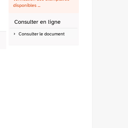
fenêtre)
mail
disponibles ...
Consulter en ligne
Consulter le document