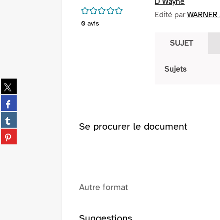
D Wayne
/5
Edité par
WARNER /
0
avis
SUJET
Sujets
Partager
sur
Partager
twitter
sur
(Nouvelle
Partager
facebook
Se procurer le document
fenêtre)
sur
(Nouvelle
Partager
tumblr
fenêtre)
sur
(Nouvelle
pinterest
fenêtre)
(Nouvelle
fenêtre)
Autre format
Suggestions