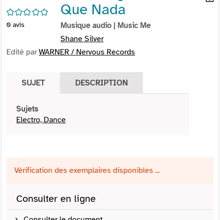
Que Nada
per
En
/5
(Nou
par
0
avis
Musique audio
| Music Me
fenê
mai
Shane Silver
Edité par
WARNER / Nervous Records
SUJET
DESCRIPTION
Sujets
Electro, Dance
Vérification des exemplaires disponibles ...
Consulter en ligne
Consulter le document