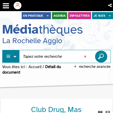
Aller
Aller
Aller
EN PRATIQUE
AGENDA
INFOLETTRES
JE SUIS
au
au
à
Média
thèques
menu
contenu
la
recherche
La Rochelle Agglo
Vous êtes ici :
Accueil
/
Détail du
recherche avancée
document
Club Drug, Mas
Lie