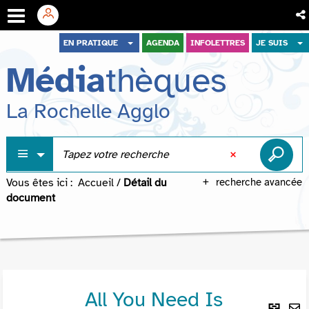
Aller
Aller
Aller
EN PRATIQUE
AGENDA
INFOLETTRES
JE SUIS
au
au
à
Média
thèques
menu
contenu
la
recherche
La Rochelle Agglo
Vous êtes ici :
Accueil
/
Détail du
recherche avancée
document
All You Need Is
Lie