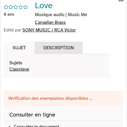
Love
per
En
/5
(Nou
par
0
avis
Musique audio
| Music Me
fenê
mai
Canadian Brass
Edité par
SONY MUSIC / RCA Victor
SUJET
DESCRIPTION
Sujets
Classique
Vérification des exemplaires disponibles ...
Consulter en ligne
Consulter le document