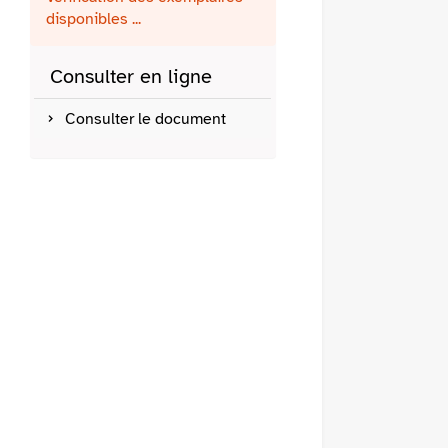
fenêtre)
mail
disponibles ...
Consulter en ligne
Consulter le document