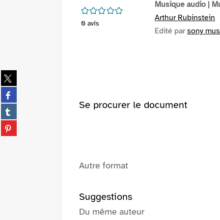
Musique audio
| M
/5
Arthur Rubinstein
0
avis
Edité par
sony musi
Partager
sur
Partager
twitter
sur
Se procurer le document
(Nouvelle
Partager
facebook
fenêtre)
sur
(Nouvelle
Partager
tumblr
fenêtre)
sur
(Nouvelle
pinterest
fenêtre)
(Nouvelle
Autre format
fenêtre)
Suggestions
Du même auteur