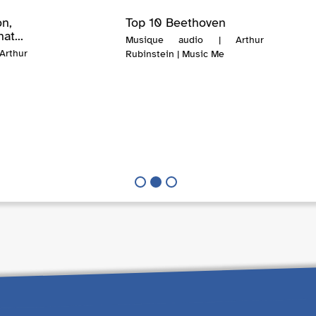
on,
Top 10 Beethoven
at...
Musique audio | Arthur
rthur
Rubinstein | Music Me