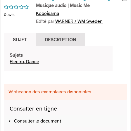
per
Musique audio
| Music Me
En
/5
(Nou
par
Kobojsarna
0
avis
fenê
mai
Edité par
WARNER / WM Sweden
SUJET
DESCRIPTION
Sujets
Electro, Dance
Vérification des exemplaires disponibles ...
Consulter en ligne
Consulter le document