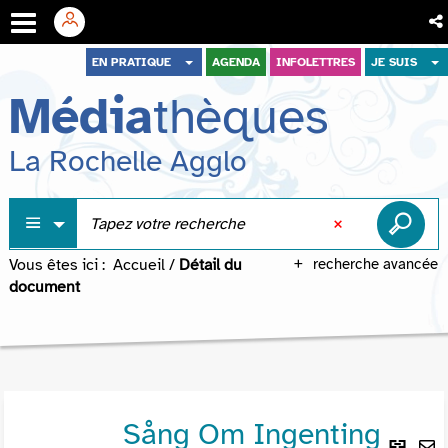
Aller
Aller
Aller
EN PRATIQUE
AGENDA
INFOLETTRES
JE SUIS
au
au
à
Média
thèques
menu
contenu
la
recherche
La Rochelle Agglo
Vous êtes ici :
Accueil
/
Détail du
recherche avancée
document
Sång Om Ingenting
Lie