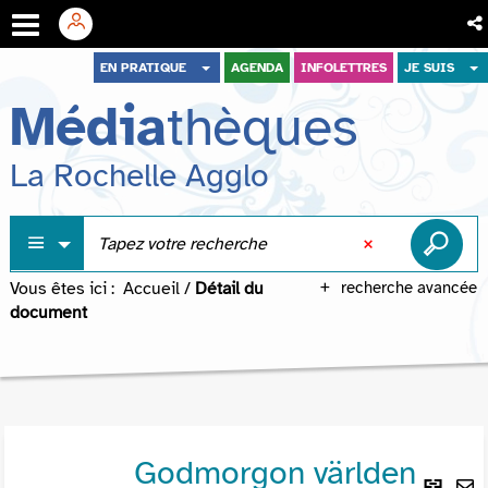
Aller
Aller
Aller
EN PRATIQUE
AGENDA
INFOLETTRES
JE SUIS
au
au
à
Média
thèques
menu
contenu
la
recherche
La Rochelle Agglo
Vous êtes ici :
Accueil
/
Détail du
recherche avancée
document
Godmorgon världen
Lie