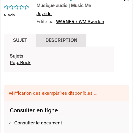
per
Musique audio
| Music Me
En
/5
(Nou
par
Joyride
0
avis
fenê
mai
Edité par
WARNER / WM Sweden
SUJET
DESCRIPTION
Sujets
Pop, Rock
Vérification des exemplaires disponibles ...
Consulter en ligne
Consulter le document